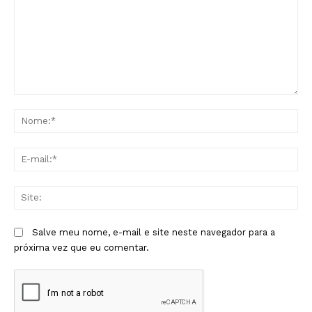
Comentário:
No
E-
mai
Sit
Salve meu nome, e-mail e site neste navegador para a
próxima vez que eu comentar.