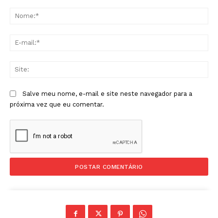
Comentário:
No
E-
mai
Sit
Salve meu nome, e-mail e site neste navegador para a
próxima vez que eu comentar.