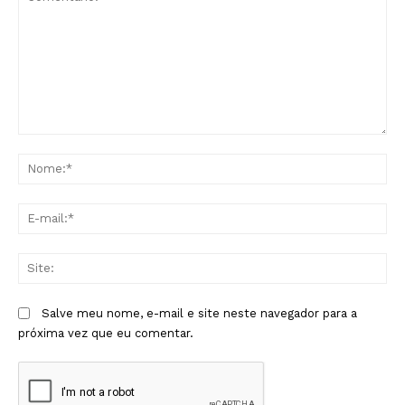
Comentário:
No
E-
mai
Sit
Salve meu nome, e-mail e site neste navegador para a
próxima vez que eu comentar.