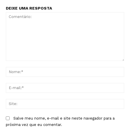
DEIXE UMA RESPOSTA
Comentário:
No
E-
mai
Sit
Salve meu nome, e-mail e site neste navegador para a
próxima vez que eu comentar.