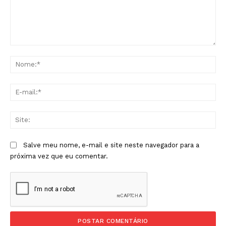
Comentário:
No
E-
mai
Sit
Salve meu nome, e-mail e site neste navegador para a
próxima vez que eu comentar.