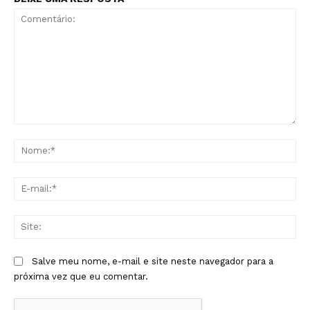
Comentário:
No
E-
mai
Sit
Salve meu nome, e-mail e site neste navegador para a
próxima vez que eu comentar.