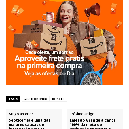
TAGS
Gastronomia
Iomerê
Artigo anterior
Próximo artigo
Septicemia é uma das
Lajeado Grande alcança
maiores causas de
100% da meta de
internação em UTI
vacinação contra H1N1