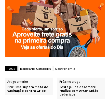
TAGS
Balneário Camboriú
Gastronomia
Artigo anterior
Próximo artigo
Criciúma supera meta de
Festa Julina de Iomerê
vacinação contra Gripe
realiza com Arrancadão
de Jericos