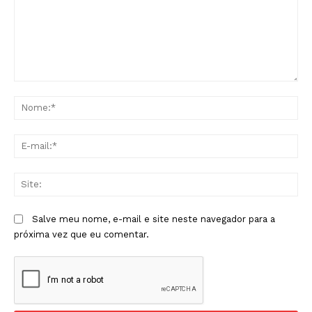
Comentário:
No
E-
mai
Sit
Salve meu nome, e-mail e site neste navegador para a
próxima vez que eu comentar.