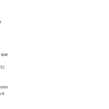
a
, que
TTC
nosso
o é