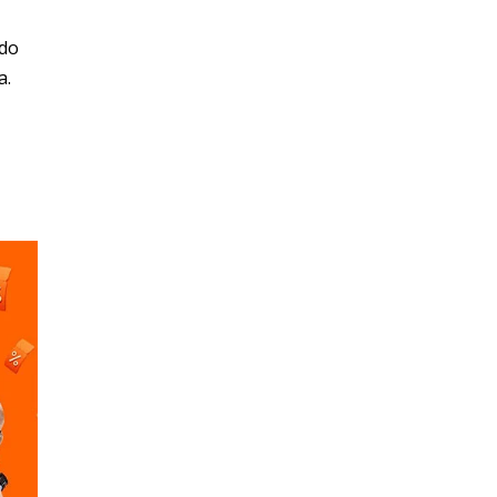
 do
a.