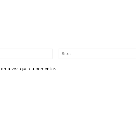
E-
mail:*
óxima vez que eu comentar.