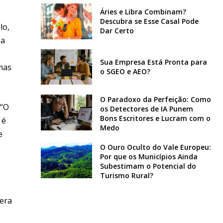
Áries e Libra Combinam?
Descubra se Esse Casal Pode
lo,
Dar Certo
 a
Sua Empresa Está Pronta para
mas
o SGEO e AEO?
O Paradoxo da Perfeição: Como
 “O
os Detectores de IA Punem
Bons Escritores e Lucram com o
 é
Medo
e
O Ouro Oculto do Vale Europeu:
Por que os Municípios Ainda
Subestimam o Potencial do
Turismo Rural?
gera