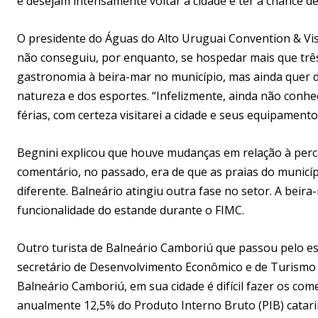
e desejam intensamente voltar à cidade e ter a chance de v
O presidente do Águas do Alto Uruguai Convention & Vis
não conseguiu, por enquanto, se hospedar mais que três
gastronomia à beira-mar no município, mas ainda quer 
natureza e dos esportes. “Infelizmente, ainda não conh
férias, com certeza visitarei a cidade e seus equipamentos
Begnini explicou que houve mudanças em relação à perce
comentário, no passado, era de que as praias do municí
diferente. Balneário atingiu outra fase no setor. A beira
funcionalidade do estande durante o FIMC.
Outro turista de Balneário Camboriú que passou pelo es
secretário de Desenvolvimento Econômico e de Turismo d
Balneário Camboriú, em sua cidade é difícil fazer os co
anualmente 12,5% do Produto Interno Bruto (PIB) cata