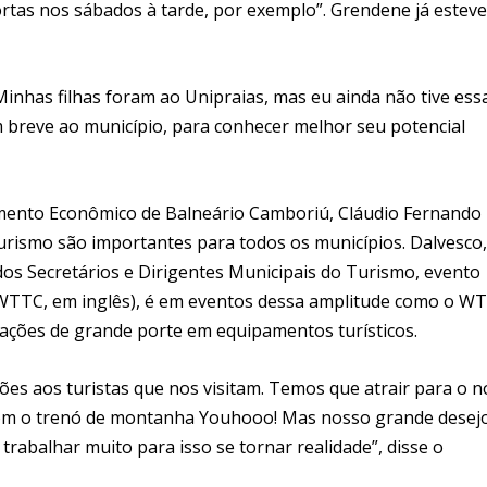
ortas nos sábados à tarde, por exemplo”. Grendene já esteve
inhas filhas foram ao Unipraias, mas eu ainda não tive ess
 breve ao município, para conhecer melhor seu potencial
imento Econômico de Balneário Camboriú, Cláudio Fernando
 turismo são importantes para todos os municípios. Dalvesco
os Secretários e Dirigentes Municipais do Turismo, evento
 (WTTC, em inglês), é em eventos dessa amplitude como o W
icações de grande porte em equipamentos turísticos.
es aos turistas que nos visitam. Temos que atrair para o 
om o trenó de montanha Youhooo! Mas nosso grande desej
rabalhar muito para isso se tornar realidade”, disse o