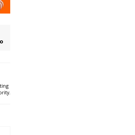
mo
ting
rity.