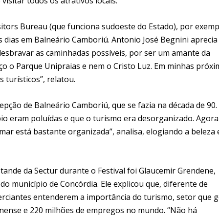
isitar todos os atrativos locais.
itors Bureau (que funciona sudoeste do Estado), por exemp
 dias em Balneário Camboriú. Antonio José Begnini aprecia
desbravar as caminhadas possíveis, por ser um amante da
eço o Parque Unipraias e nem o Cristo Luz. Em minhas próxi
 turísticos”, relatou.
pção de Balneário Camboriú, que se fazia na década de 90.
pio eram poluídas e que o turismo era desorganizado. Agora
-mar está bastante organizada”, analisa, elogiando a beleza 
tande da Sectur durante o Festival foi Glaucemir Grendene,
o município de Concórdia. Ele explicou que, diferente de
merciantes entenderem a importância do turismo, setor que 
rinense e 220 milhões de empregos no mundo. “Não há