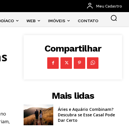
Meu Cadastro
ODÍACO
WEB
IMÓVEIS
CONTATO
Compartilhar
as
Mais lidas
Áries e Aquário Combinam?
 no
Descubra se Esse Casal Pode
Dar Certo
riam,