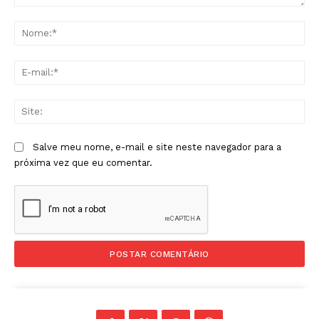
Comentário:
No
E-
mai
Sit
Salve meu nome, e-mail e site neste navegador para a
próxima vez que eu comentar.