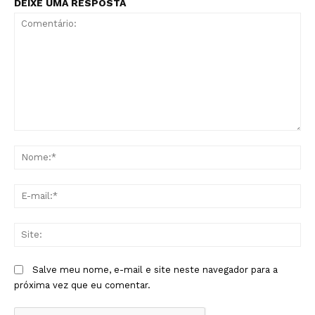
DEIXE UMA RESPOSTA
Comentário:
No
E-
mai
Sit
Salve meu nome, e-mail e site neste navegador para a
próxima vez que eu comentar.