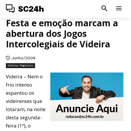
SC24h
Festa e emoção marcam a
abertura dos Jogos
Intercolegiais de Videira
Junho/2009
Notícias Regionais
Videira – Nem o
frio intenso
espantou os
videirenses que
lotaram, na noite
desta segunda-
feira (1º), o