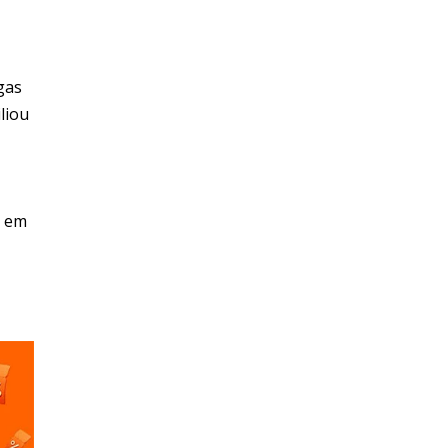
gas
liou
, em