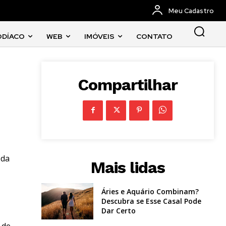
Meu Cadastro
ODÍACO
WEB
IMÓVEIS
CONTATO
Compartilhar
 da
Mais lidas
Áries e Aquário Combinam?
Descubra se Esse Casal Pode
Dar Certo
 de