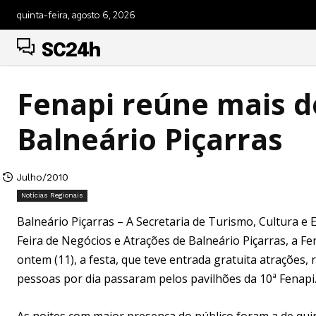
quinta-feira, agosto 6, 2026
SC24h
Fenapi reúne mais d
Balneário Piçarras
Julho/2010
Notícias Regionais
Balneário Piçarras – A Secretaria de Turismo, Cultura e
Feira de Negócios e Atrações de Balneário Piçarras, a Fe
ontem (11), a festa, que teve entrada gratuita atrações,
pessoas por dia passaram pelos pavilhões da 10ª Fenapi
As noites com maior presença do público foram a de quint