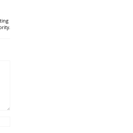
ting
rity.
Site: