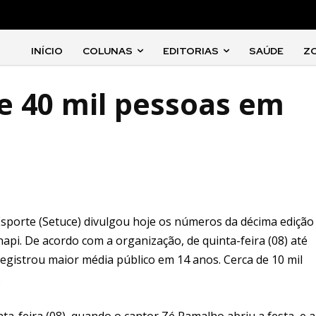
INÍCIO
COLUNAS
EDITORIAS
SAÚDE
Z
e 40 mil pessoas em
 Esporte (Setuce) divulgou hoje os números da décima edição
napi. De acordo com a organização, de quinta-feira (08) até
 registrou maior média público em 14 anos. Cerca de 10 mil
.
a-feira (08), quando o cantor Zé Ramalho abriu a festa, e a