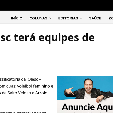
INÍCIO
COLUNAS
EDITORIAS
SAÚDE
Z
sc terá equipes de
sificatória da Olesc –
com duas: voleibol feminino e
 de Salto Veloso e Arroio
 bronze e garantiu a vaga