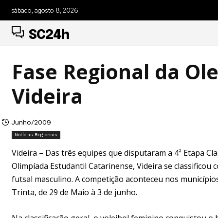
sábado, agosto 8, 2026
SC24h
Fase Regional da Ole
Videira
Junho/2009
Notícias Regionais
Videira – Das três equipes que disputaram a 4ª Etapa Clas
Olimpíada Estudantil Catarinense, Videira se classificou 
futsal masculino. A competição aconteceu nos municípios
Trinta, de 29 de Maio à 3 de junho.
Na classificação geral, o voleibol feminino conquistou o