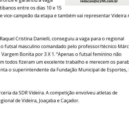
tibanos entre os dias 10 e 15
o de vice-campeão da etapa e também vai representar Videira 
aquel Cristina Danielli, conseguiu a vaga para o regional
e o futsal masculino comandado pelo professor/técnico Márc
a Vargem Bonita por 3 X 1. “Apenas o futsal feminino não
sim todos fizeram um excelente trabalho e merecem os para
onta o superintendente da Fundação Municipal de Esportes, 
ceria da SDR Videira. A competição envolveu atletas de
ional de Videira, Joaçaba e Caçador.