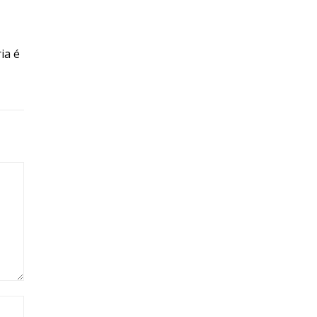
ia é
Site: