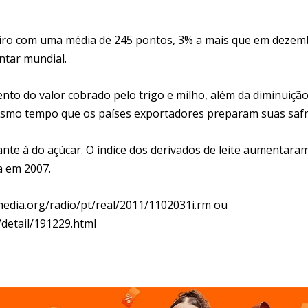
neiro com uma média de 245 pontos, 3% a mais que em deze
entar mundial.
nto do valor cobrado pelo trigo e milho, além da diminuiçã
mesmo tempo que os países exportadores preparam suas safr
te à do açúcar. O índice dos derivados de leite aumentara
a em 2007.
imedia.org/radio/pt/real/2011/1102031i.rm ou
detail/191229.html