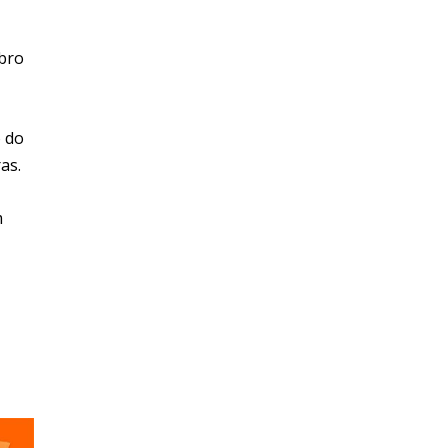
mbro
o do
as.
m