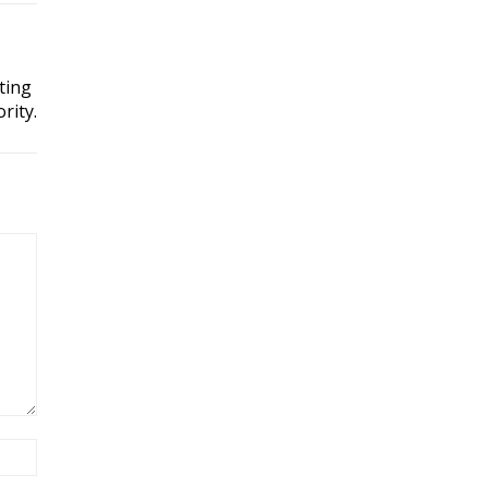
ting
rity.
Site: