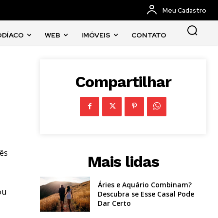
Meu Cadastro
ODÍACO
WEB
IMÓVEIS
CONTATO
Compartilhar
ês
Mais lidas
Áries e Aquário Combinam?
ou
Descubra se Esse Casal Pode
Dar Certo