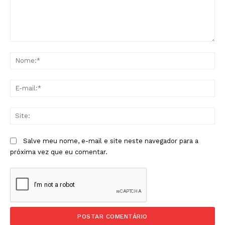
Comentário:
No
E-
mai
Sit
Salve meu nome, e-mail e site neste navegador para a
próxima vez que eu comentar.