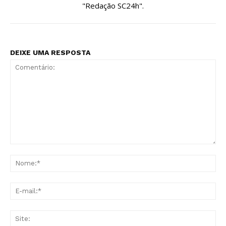
"Redação SC24h".
DEIXE UMA RESPOSTA
Comentário:
No
E-
mai
Sit