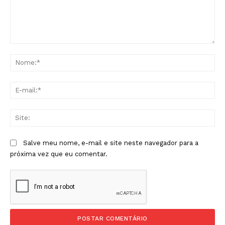
Comentário:
No
E-
mai
Sit
Salve meu nome, e-mail e site neste navegador para a
próxima vez que eu comentar.