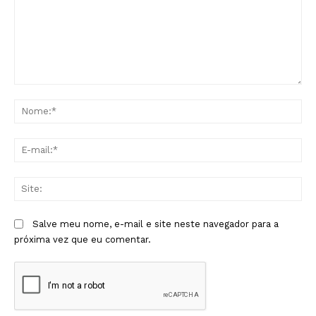
Comentário:
No
E-
mai
Sit
Salve meu nome, e-mail e site neste navegador para a
próxima vez que eu comentar.