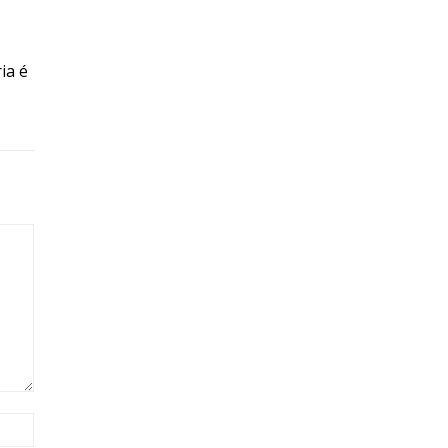
ia é
Site: