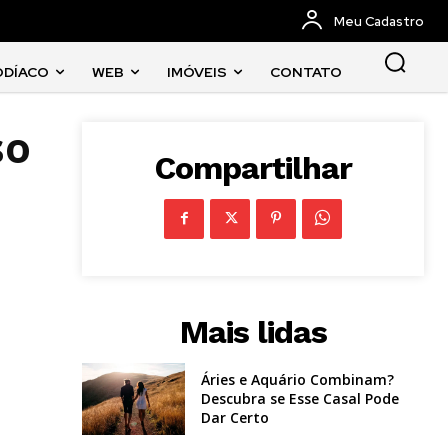
Meu Cadastro
ODÍACO
WEB
IMÓVEIS
CONTATO
so
Compartilhar
Mais lidas
Áries e Aquário Combinam?
Descubra se Esse Casal Pode
Dar Certo