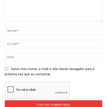
Comentário:
No
E-
mai
Sit
Salve meu nome, e-mail e site neste navegador para a
próxima vez que eu comentar.