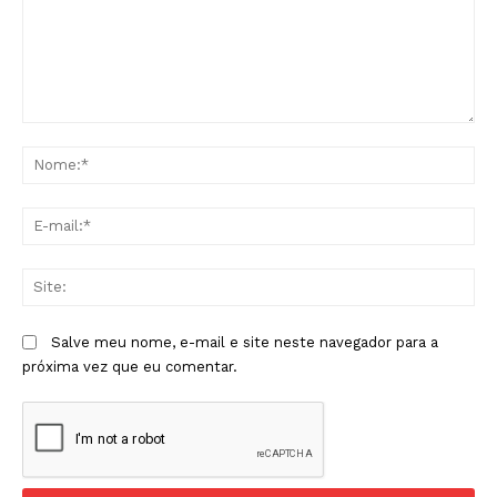
Comentário:
No
E-
mai
Sit
Salve meu nome, e-mail e site neste navegador para a
próxima vez que eu comentar.