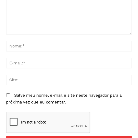
Comentário:
No
E-
mai
Sit
Salve meu nome, e-mail e site neste navegador para a
próxima vez que eu comentar.