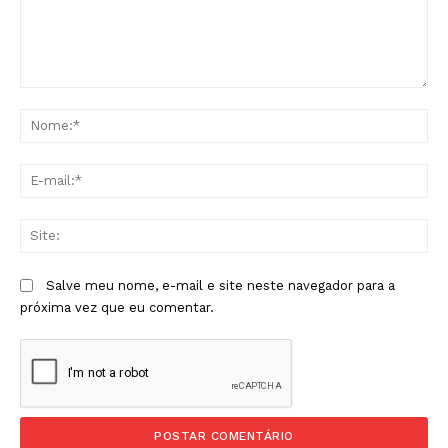
Comentário:
No
E-
mai
Sit
Salve meu nome, e-mail e site neste navegador para a
próxima vez que eu comentar.