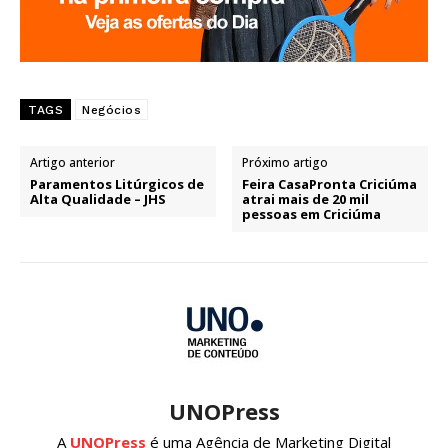
TAGS
Negócios
Artigo anterior
Próximo artigo
Paramentos Litúrgicos de
Feira CasaPronta Criciúma
Alta Qualidade – JHS
atrai mais de 20 mil
pessoas em Criciúma
UNOPress
A
UNOPress
é uma Agência de Marketing Digital