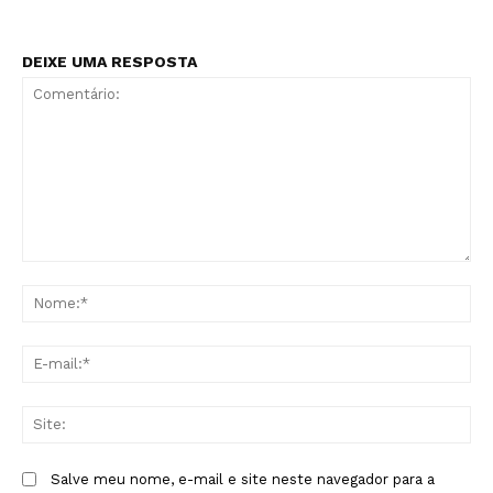
DEIXE UMA RESPOSTA
Comentário:
No
E-
mai
Sit
Salve meu nome, e-mail e site neste navegador para a