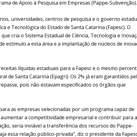
ograma de Apoio à Pesquisa em Empresas (Pappe-Subvenção).
rios, universidades, centros de pesquisa e o governo estadu
ca e Tecnológica do Estado de Santa Catarina (Fapesc). O
, que cria o Sistema Estadual de Ciência, Tecnologia e Inova
s de estímulo a esta área e a implantação de núcleos de inov
receitas líquidas estaduais para a Fapesc e o mesmo percent
al de Santa Catarina (Epagri). Os 2% já eram garantidos pe
 repasse, pois não estavam especificados os órgãos que
s para as empresas selecionadas por um programa capaz de
 aumentar a competitividade empresarial e contribuir para 
ão, seria inviável a transferência dos recursos do Pappe-
ja essa relação público-privada", diz o presidente da Fapesc