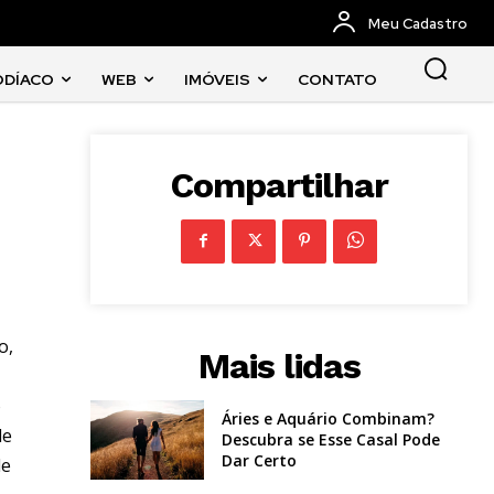
Meu Cadastro
ODÍACO
WEB
IMÓVEIS
CONTATO
Compartilhar
o,
Mais lidas
o
Áries e Aquário Combinam?
de
Descubra se Esse Casal Pode
Dar Certo
de