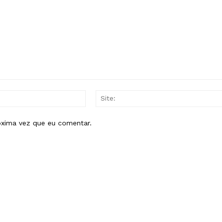
E-
mail:*
óxima vez que eu comentar.