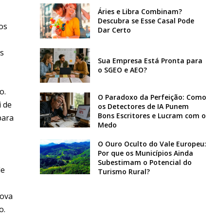
Áries e Libra Combinam?
Descubra se Esse Casal Pode
os
Dar Certo
s
Sua Empresa Está Pronta para
o SGEO e AEO?
o.
O Paradoxo da Perfeição: Como
i de
os Detectores de IA Punem
Bons Escritores e Lucram com o
para
Medo
O Ouro Oculto do Vale Europeu:
Por que os Municípios Ainda
Subestimam o Potencial do
de
Turismo Rural?
nova
o.