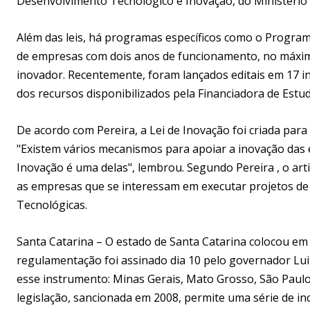
Desenvolvimento Tecnológico e Inovação, do Ministério 
Além das leis, há programas específicos como o Program
de empresas com dois anos de funcionamento, no máxim
inovador. Recentemente, foram lançados editais em 17 
dos recursos disponibilizados pela Financiadora de Estu
De acordo com Pereira, a Lei de Inovação foi criada para 
"Existem vários mecanismos para apoiar a inovação das 
Inovação é uma delas", lembrou. Segundo Pereira , o ar
as empresas que se interessam em executar projetos de p
Tecnológicas.
Santa Catarina – O estado de Santa Catarina colocou em
regulamentação foi assinado dia 10 pelo governador Luiz
esse instrumento: Minas Gerais, Mato Grosso, São Paulo
legislação, sancionada em 2008, permite uma série de ince