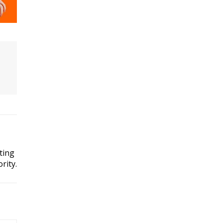
ting
rity.