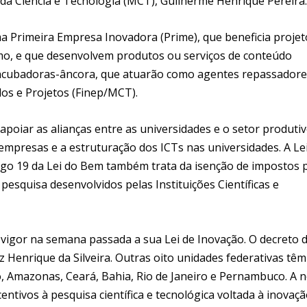
da Ciência e Tecnologia (MCT), Guilherme Henrique Pereira.
a Primeira Empresa Inovadora (Prime), que beneficia projet
o, e que desenvolvem produtos ou serviços de conteúdo
incubadoras-âncora, que atuarão como agentes repassadore
dos e Projetos (Finep/MCT).
apoiar as alianças entre as universidades e o setor produtiv
empresas e a estruturação dos ICTs nas universidades. A Le
tigo 19 da Lei do Bem também trata da isenção de impostos 
esquisa desenvolvidos pelas Instituições Científicas e
 vigor na semana passada a sua Lei de Inovação. O decreto 
 Henrique da Silveira. Outras oito unidades federativas têm
, Amazonas, Ceará, Bahia, Rio de Janeiro e Pernambuco. A 
ntivos à pesquisa científica e tecnológica voltada à inovaçã