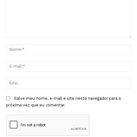
Comentário:
No
E-
mai
Sit
Salve meu nome, e-mail e site neste navegador para a
próxima vez que eu comentar.