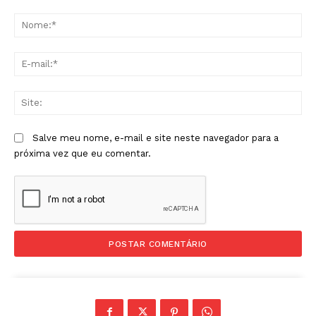
Comentário:
No
E-
mai
Sit
Salve meu nome, e-mail e site neste navegador para a
próxima vez que eu comentar.