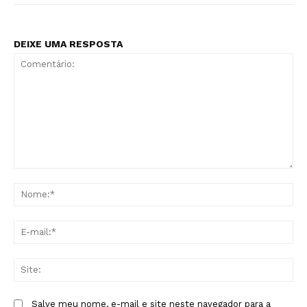
DEIXE UMA RESPOSTA
Comentário:
No
E-
mai
Sit
Salve meu nome, e-mail e site neste navegador para a