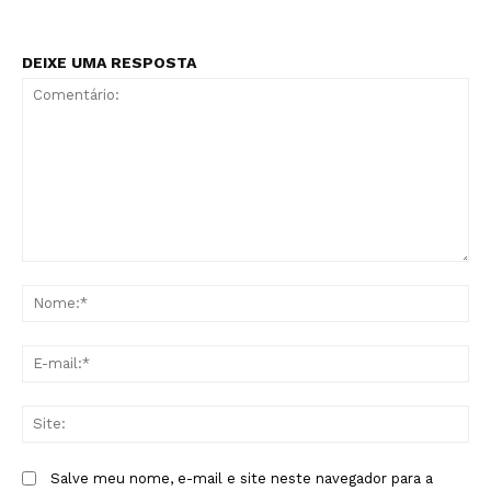
DEIXE UMA RESPOSTA
Comentário:
No
E-
mai
Sit
Salve meu nome, e-mail e site neste navegador para a