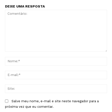
DEIXE UMA RESPOSTA
Comentário:
No
E-
mai
Sit
Salve meu nome, e-mail e site neste navegador para a
próxima vez que eu comentar.