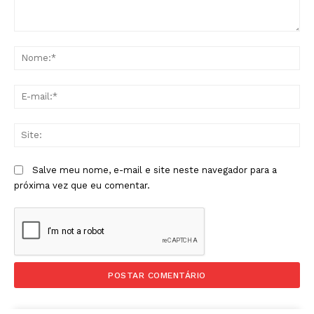
Comentário:
No
E-
mai
Sit
Salve meu nome, e-mail e site neste navegador para a
próxima vez que eu comentar.