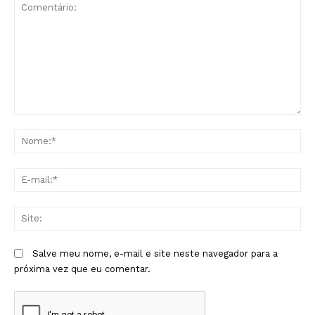
Comentário:
No
E-
mai
Sit
Salve meu nome, e-mail e site neste navegador para a
próxima vez que eu comentar.