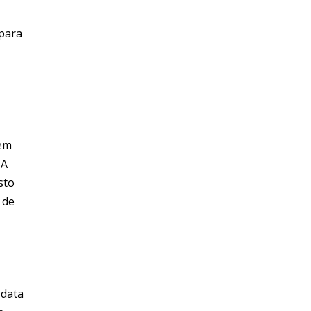
 para
tem
 A
sto
 de
 data