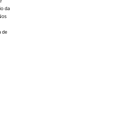
e
io da
 Nos
a de