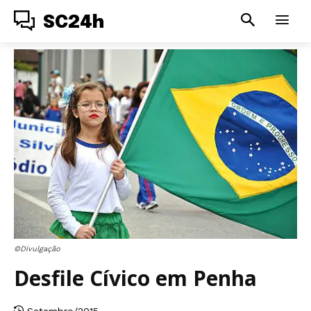
SC24h
©Divulgação
Desfile Cívico em Penha
Setembro/2015