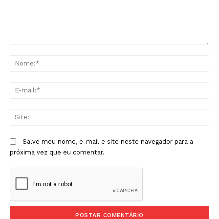
Comentário:
No
E-
mai
Sit
Salve meu nome, e-mail e site neste navegador para a
próxima vez que eu comentar.