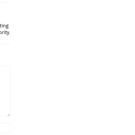
ting
rity.
Site: