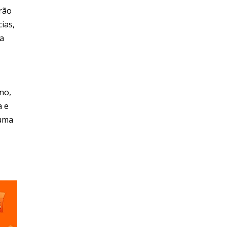
rão
ias,
la
no,
a e
 uma