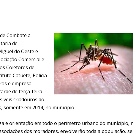
 de Combate a
taria de
iguel do Oeste e
sociação Comercial e
dos Coletores de
ituto Catuetê, Polícia
iros e empresa
tarde de terça-feira
ssíveis criadouros do
s, somente em 2014, no município.
za e orientação em todo o perímetro urbano do município, 
associações dos moradores, envolverão toda a população, s