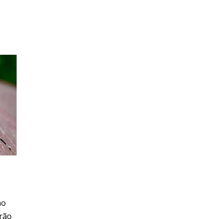
no
erão