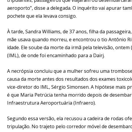
aeroporto”, disse a delegada. O inquérito vai apurar 
pochete que ela levava consigo.
À tarde, Sandra Williams, de 37 anos, filha da passageir
mãe usava quando morreu, e encontrou o tio Antônio Ribe
idade. Ele soube da morte da irmã pela televisão, ontem 
(IML), de onde foi encaminhado para a Dairj.
A necrópsia concluiu que a mulher sofreu uma trombose
causa da morte antes dos resultados dos exames toxicol
vice-diretor do IML, Sérgio Simonsen. A hipótese mais p
é que Maria Petrúcia tenha morrido depois de desembarc
Infraestrutura Aeroportuária (Infraero).
Segundo essa versão, ela recusou a cadeira de rodas o
tripulação. No trajeto pelo corredor móvel de desembarq