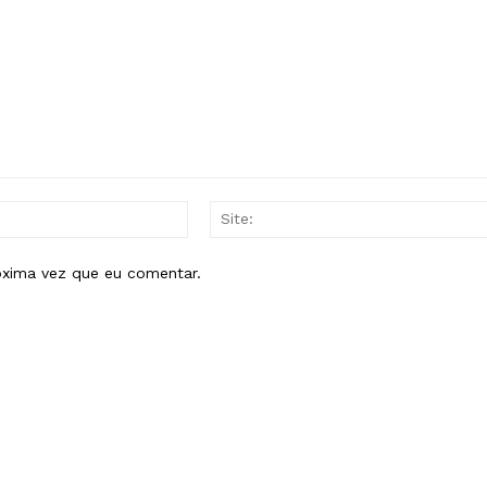
E-
mail:*
óxima vez que eu comentar.