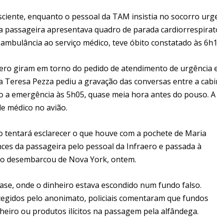
onsciente, enquanto o pessoal da TAM insistia no socorro urg
, a passageira apresentava quadro de parada cardiorrespirat
ambulância ao serviço médico, teve óbito constatado às 6h1
raero giram em torno do pedido de atendimento de urgência 
da Teresa Pezza pediu a gravação das conversas entre a cab
ado a emergência às 5h05, quase meia hora antes do pouso. A
de médico no avião.
to tentará esclarecer o que houve com a pochete de Maria
ces da passageira pelo pessoal da Infraero e passada à
do desembarcou de Nova York, ontem.
ase, onde o dinheiro estava escondido num fundo falso.
egidos pelo anonimato, policiais comentaram que fundos
inheiro ou produtos ilícitos na passagem pela alfândega.