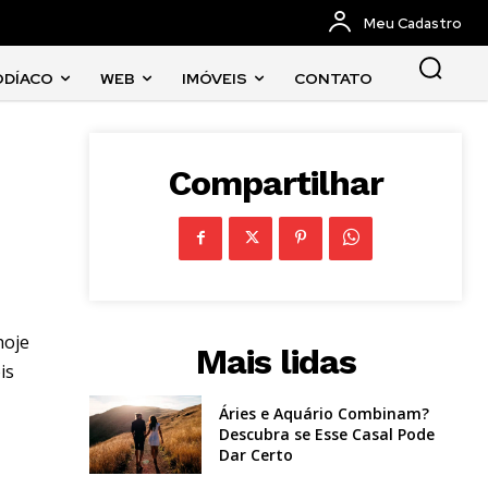
Meu Cadastro
ODÍACO
WEB
IMÓVEIS
CONTATO
Compartilhar
hoje
Mais lidas
is
Áries e Aquário Combinam?
Descubra se Esse Casal Pode
Dar Certo