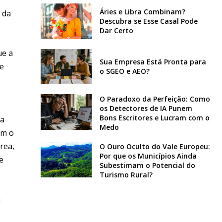
Áries e Libra Combinam?
 da
Descubra se Esse Casal Pode
Dar Certo
ue a
Sua Empresa Está Pronta para
de
o SGEO e AEO?
O Paradoxo da Perfeição: Como
os Detectores de IA Punem
Bons Escritores e Lucram com o
 a
Medo
em o
rea,
O Ouro Oculto do Vale Europeu:
Por que os Municípios Ainda
e
Subestimam o Potencial do
Turismo Rural?
a