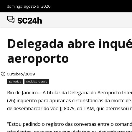
domingo, agosto 9, 2026
SC24h
Delegada abre inqué
aeroporto
Outubro/2009
Editorias
Notícias Gerais
Rio de Janeiro – A titular da Delegacia do Aeroporto Inte
(26) inquérito para apurar as circunstâncias da morte de
de desembarcar do voo JJ 8079, da TAM, que aterrissou 
“Estou pedindo o registro das conversas entre o comand
tripulantes, passageiros que viajaram ou desembarcaram