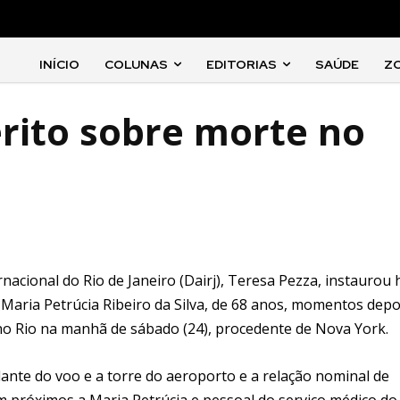
INÍCIO
COLUNAS
EDITORIAS
SAÚDE
Z
rito sobre morte no
rnacional do Rio de Janeiro (Dairj), Teresa Pezza, instaurou 
 Maria Petrúcia Ribeiro da Silva, de 68 anos, momentos depo
no Rio na manhã de sábado (24), procedente de Nova York.
ante do voo e a torre do aeroporto e a relação nominal de
 próximos a Maria Petrúcia e pessoal do serviço médico do