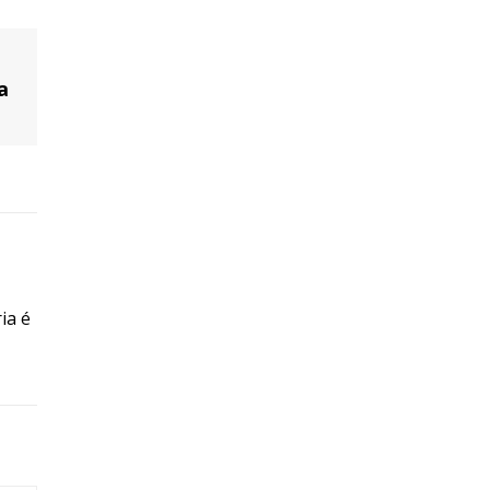
a
ia é