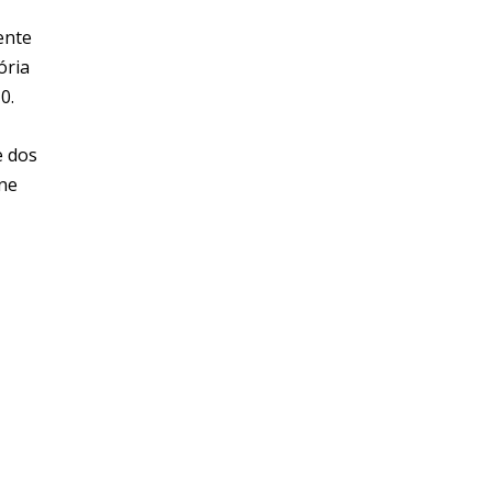
ente
ória
0.
e dos
ine