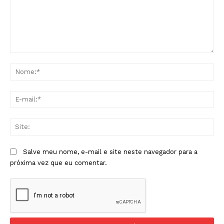
Comentário:
No
E-
mai
Sit
Salve meu nome, e-mail e site neste navegador para a
próxima vez que eu comentar.