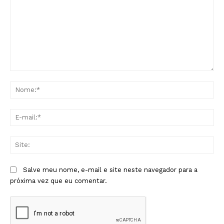
Comentário:
No
E-
mai
Sit
Salve meu nome, e-mail e site neste navegador para a
próxima vez que eu comentar.