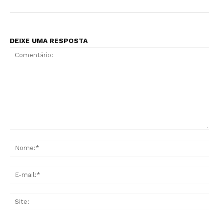
DEIXE UMA RESPOSTA
Comentário:
No
E-
mai
Sit