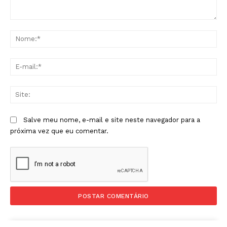
Comentário:
No
E-
mai
Sit
Salve meu nome, e-mail e site neste navegador para a
próxima vez que eu comentar.