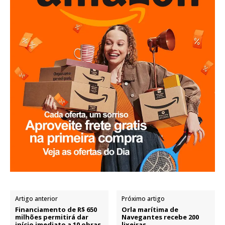
Artigo anterior
Próximo artigo
Financiamento de R$ 650
Orla marítima de
milhões permitirá dar
Navegantes recebe 200
início imediato a 10 obras
lixeiras