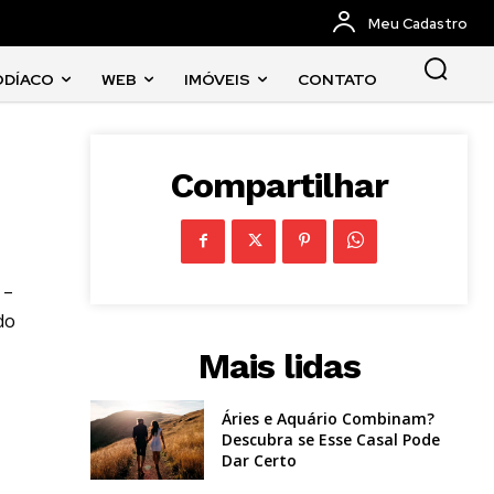
Meu Cadastro
ODÍACO
WEB
IMÓVEIS
CONTATO
Compartilhar
 –
do
Mais lidas
Áries e Aquário Combinam?
Descubra se Esse Casal Pode
Dar Certo