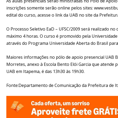
As aulas presenciais serão ministradas no Pólo de Apoio
inscrições somente serão online pelos sites: www.vestib
edital do curso, acesse o link da UAB no site da Prefeitu
O Processo Seletivo EaD – UFSC/2009 será realizado no d
máximo 4 horas. O curso é promovido pela Universidade F
através do Programa Universidade Aberta do Brasil para
Maiores informações no pólo de apoio presencial UAB Be
Morretes, anexo à Escola Bento Elói Garcia que atende p
UAB em Itapema, é das 13h30 às 19h30.
Fonte:Departamento de Comunicação da Prefeitura de 