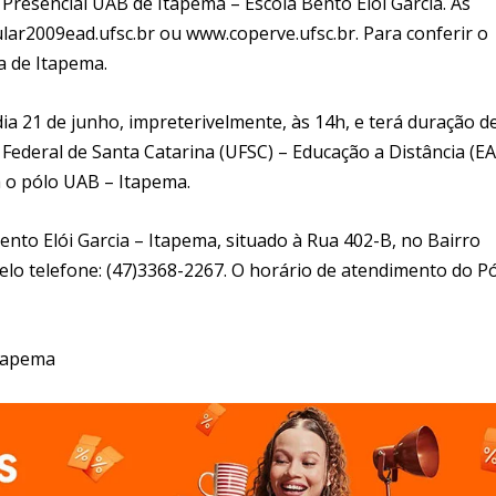
 Presencial UAB de Itapema – Escola Bento Elói Garcia. As
ular2009ead.ufsc.br ou www.coperve.ufsc.br. Para conferir o
ra de Itapema.
ia 21 de junho, impreterivelmente, às 14h, e terá duração d
ederal de Santa Catarina (UFSC) – Educação a Distância (EA
 o pólo UAB – Itapema.
nto Elói Garcia – Itapema, situado à Rua 402-B, no Bairro
elo telefone: (47)3368-2267. O horário de atendimento do P
Itapema