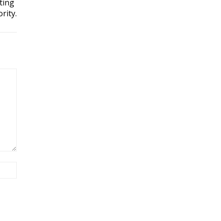
ting
rity.
Site: