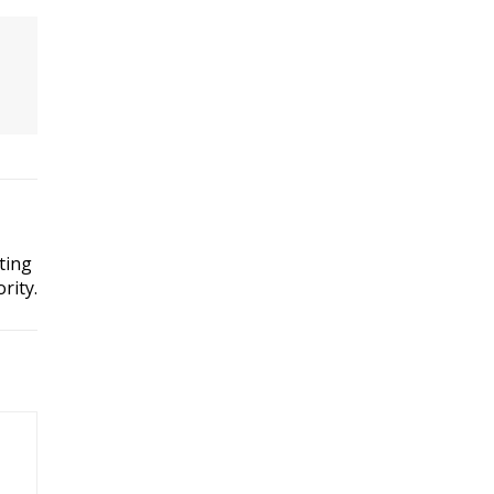
ting
rity.