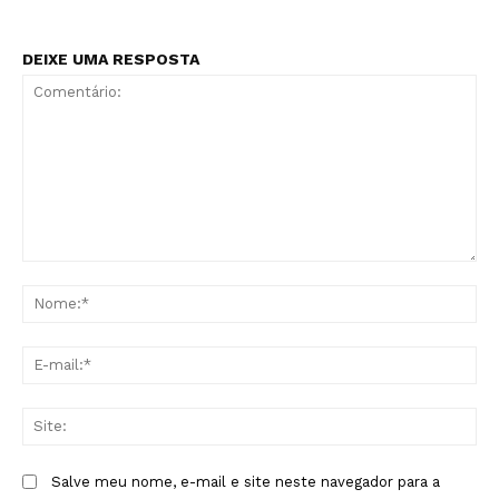
DEIXE UMA RESPOSTA
Comentário:
No
E-
mai
Sit
Salve meu nome, e-mail e site neste navegador para a