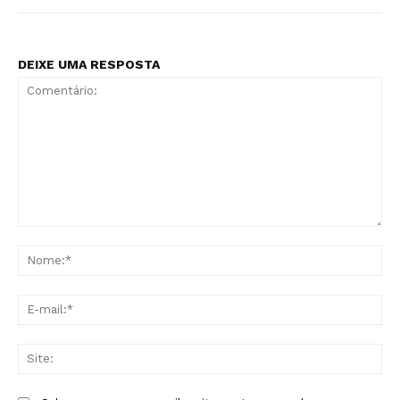
DEIXE UMA RESPOSTA
Comentário:
No
E-
mai
Sit