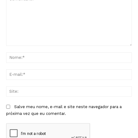
Comentário:
No
E-
mai
Sit
Salve meu nome, e-mail e site neste navegador para a
próxima vez que eu comentar.