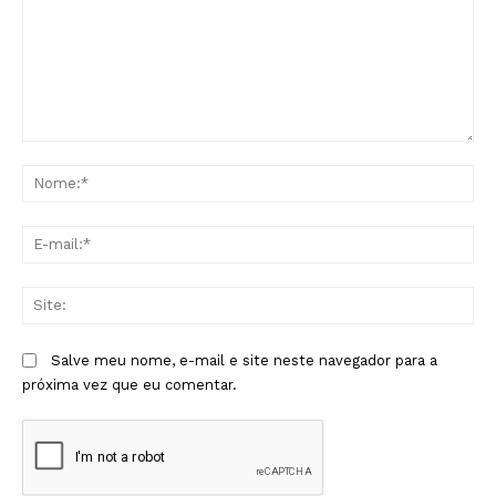
Comentário:
No
E-
mai
Sit
Salve meu nome, e-mail e site neste navegador para a
próxima vez que eu comentar.