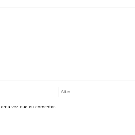
E-
mail:*
óxima vez que eu comentar.