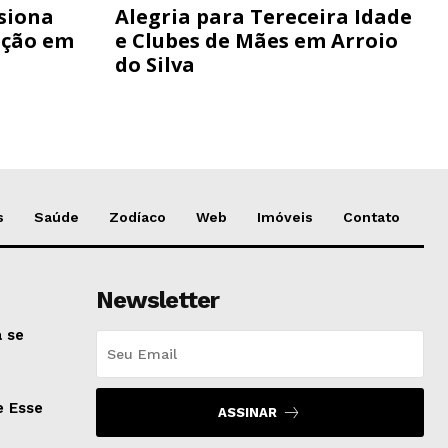
siona
Alegria para Tereceira Idade
ação em
e Clubes de Mães em Arroio
do Silva
s
Saúde
Zodíaco
Web
Imóveis
Contato
Newsletter
 se
e Esse
ASSINAR