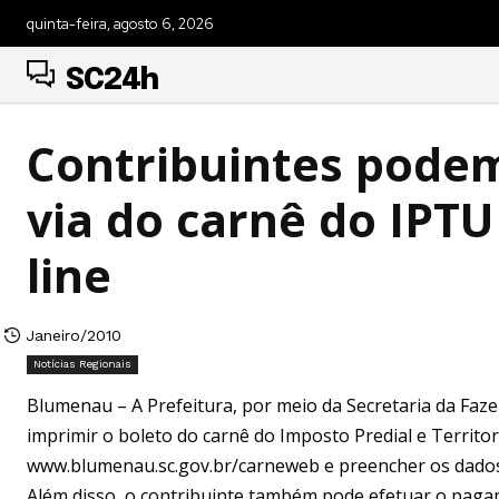
quinta-feira, agosto 6, 2026
SC24h
Contribuintes pode
via do carnê do IPT
line
Janeiro/2010
Notícias Regionais
Blumenau – A Prefeitura, por meio da Secretaria da Fazen
imprimir o boleto do carnê do Imposto Predial e Territor
www.blumenau.sc.gov.br/carneweb e preencher os dados s
Além disso, o contribuinte também pode efetuar o pagam