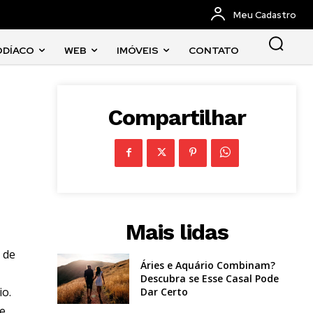
Meu Cadastro
ODÍACO
WEB
IMÓVEIS
CONTATO
Compartilhar
Mais lidas
 de
Áries e Aquário Combinam?
Descubra se Esse Casal Pode
io.
Dar Certo
ue