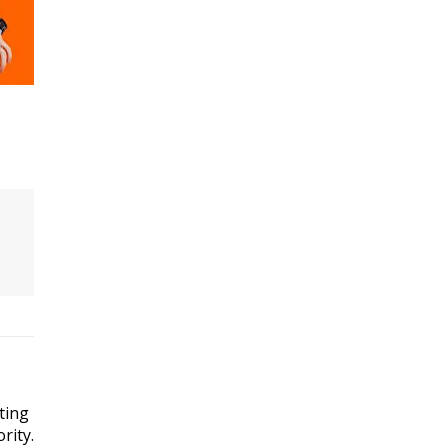
ting
rity.