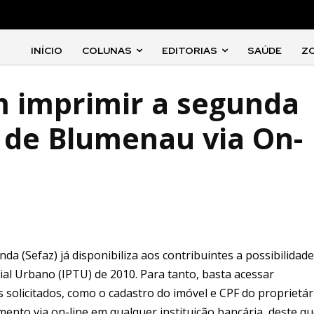
INÍCIO
COLUNAS
EDITORIAS
SAÚDE
Z
m imprimir a segunda
U de Blumenau via On-
da (Sefaz) já disponibiliza aos contribuintes a possibilidade
ial Urbano (IPTU) de 2010. Para tanto, basta acessar
olicitados, como o cadastro do imóvel e CPF do proprietár
ento via on-line em qualquer instituição bancária, deste q